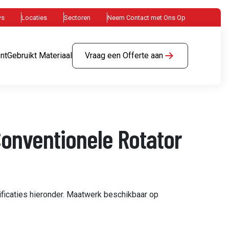
ws
Locaties
Sectoren
Neem Contact met Ons Op
nt
Gebruikt Materiaal
Vraag een Offerte aan
onventionele Rotator
ficaties hieronder. Maatwerk beschikbaar op