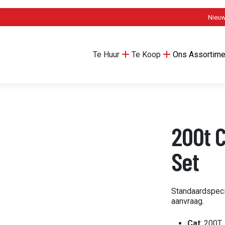
Nieu
Te Huur
Te Koop
Ons Assortime
200t C
Set
Standaardspeci
aanvraag.
Cat
: 200T