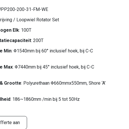
WPP200-200-31-FM-WE
drijving / Loopwiel Rotator Set
ogen Elk
: 100T
tatiecapaciteit
: 200T
e Min
: Φ1540mm bij 60° inclusief hoek, bij C-C
te Max
: Φ7440mm bij 45° inclusief hoek, bij C-C
& Grootte
: Polyurethaan Φ660mmx550mm, Shore ‘A’
lheid
: 186~1860mm /min bij 5 tot 50Hz
fferte aan