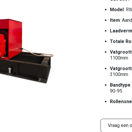
Model
: R
Item
: Aan
Laadverm
Totale Ro
Vatgroott
1100mm
Vatgroot
3100mm
Bandtype 
90-95
Rollensne
Vraag een o