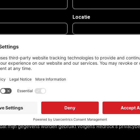
Locatie
dat mijn gegevens worden gebruikt volgens Redrock's privacybe