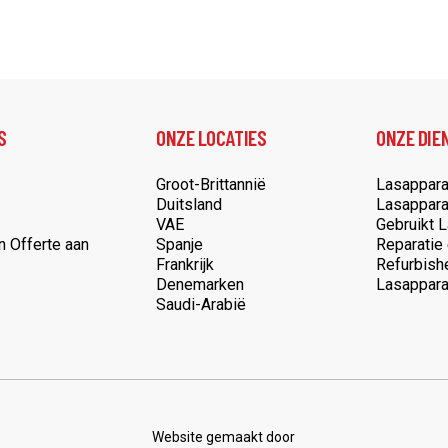
S
ONZE LOCATIES
ONZE DIE
Groot-Brittannië
Lasappara
Duitsland
Lasappara
VAE
Gebruikt 
n Offerte aan
Spanje
Reparatie
Frankrijk
Refurbish
Denemarken
Lasappara
Saudi-Arabië
Website gemaakt door