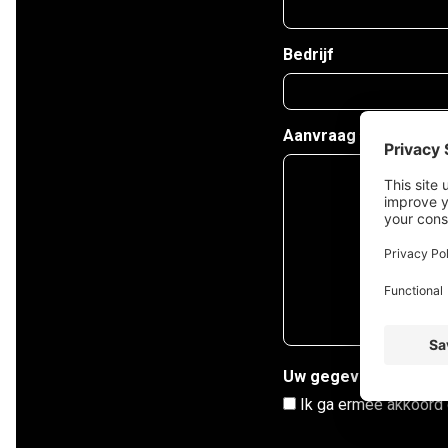
Bedrijf
Aanvraag
*
Uw gegevens
*
Ik ga ermee akkoord 
CAPTCHA