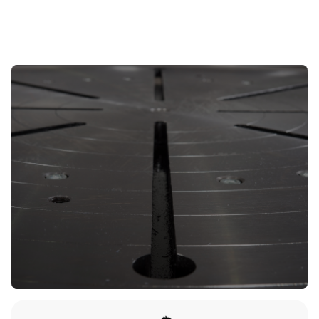
Wat is het belangrijkste verschil tussen
laspositioneerders en draaitafels?