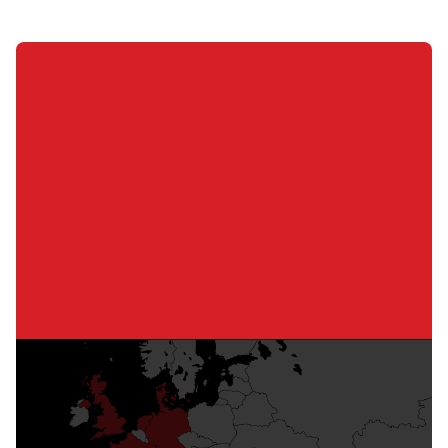
Neem contact op met Redrock
Praat met ons team over een oplossing op maat
voor uw lasautomatisering.
Neem Contact met Ons Op
Een wereldwijde one-stop shop
Dankzij ons groeiende wereldwijde bereik kunnen