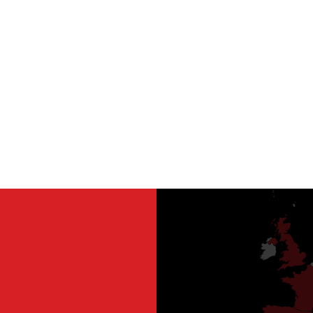
rotators
drock
Een 
 lasautomatisering.
Dankzij ons 
lasapparatuuroplossi