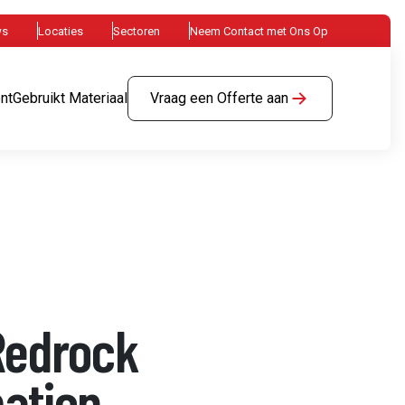
ws
Locaties
Sectoren
Neem Contact met Ons Op
nt
Gebruikt Materiaal
Vraag een Offerte aan
Redrock
ation