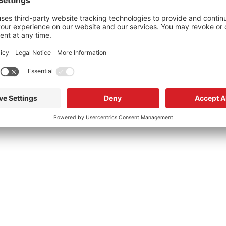
onze wereldwijde k
Onze Diensten