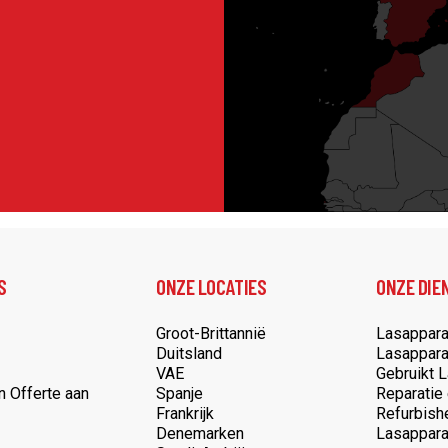
S
ONZE LOCATIES
ONZE DIE
Groot-Brittannië
Lasappara
Duitsland
Lasappara
VAE
Gebruikt 
n Offerte aan
Spanje
Reparatie
Frankrijk
Refurbish
Denemarken
Lasappara