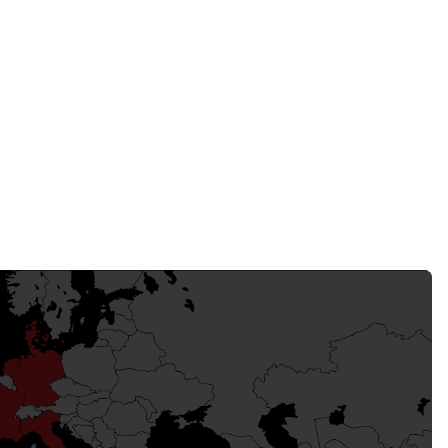
wereldwijde one-stop shop
groeiende wereldwijde bereik kunnen wij een reeks
ngen bieden vanuit onze diverse internationale faciliteiten