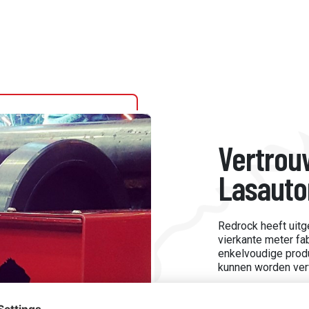
Vertrou
Lasauto
Redrock heeft uitg
vierkante meter fa
enkelvoudige prod
kunnen worden ver
Wij maximaliseren
apparatuur van top