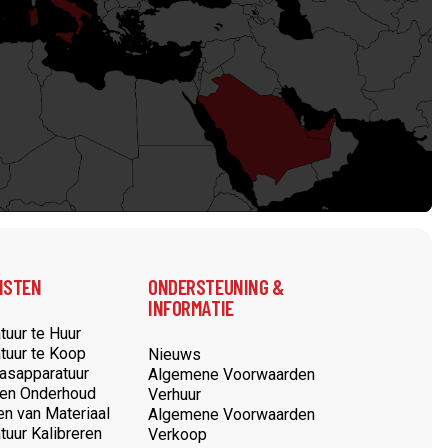
met wereldwijde verzending.
Redrock Wereldwijd
NSTEN
ONDERSTEUNING &
INFORMATIE
tuur te Huur
tuur te Koop
Nieuws
Lasapparatuur
Algemene Voorwaarden
 en Onderhoud
Verhuur
en van Materiaal
Algemene Voorwaarden
tuur Kalibreren
Verkoop