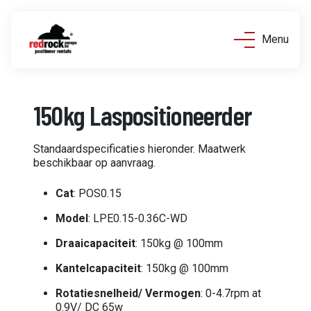
Menu
150kg Laspositioneerder
Standaardspecificaties hieronder. Maatwerk
beschikbaar op aanvraag.
Cat
: POS0.15
Model
: LPE0.15-0.36C-WD
Draaicapaciteit
: 150kg @ 100mm
Kantelcapaciteit
: 150kg @ 100mm
Rotatiesnelheid/ Vermogen
: 0-4.7rpm at
0.9V/ DC 65w