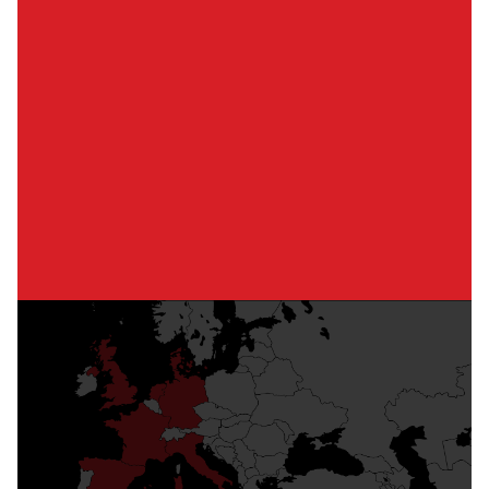
Neem contact op met Redrock
Praat met ons team over een oplossing op maat
voor uw lasautomatisering.
Neem Contact met Ons Op
Een wereldwijde one-stop shop
Dankzij ons groeiende wereldwijde bereik kunnen
wij een reeks lasapparatuuroplossingen bieden
vanuit onze diverse internationale faciliteiten met
wereldwijde verzending.