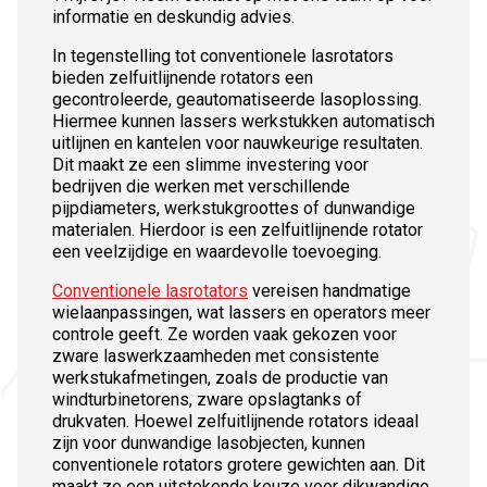
informatie en deskundig advies.
In tegenstelling tot conventionele lasrotators
bieden zelfuitlijnende rotators een
gecontroleerde, geautomatiseerde lasoplossing.
Hiermee kunnen lassers werkstukken automatisch
uitlijnen en kantelen voor nauwkeurige resultaten.
Dit maakt ze een slimme investering voor
bedrijven die werken met verschillende
pijpdiameters, werkstukgroottes of dunwandige
materialen. Hierdoor is een zelfuitlijnende rotator
een veelzijdige en waardevolle toevoeging.
Conventionele lasrotators
vereisen handmatige
wielaanpassingen, wat lassers en operators meer
controle geeft. Ze worden vaak gekozen voor
zware laswerkzaamheden met consistente
werkstukafmetingen, zoals de productie van
windturbinetorens, zware opslagtanks of
drukvaten. Hoewel zelfuitlijnende rotators ideaal
zijn voor dunwandige lasobjecten, kunnen
conventionele rotators grotere gewichten aan. Dit
maakt ze een uitstekende keuze voor dikwandige