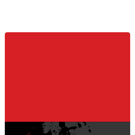
Neem contact op met Redrock
Praat met ons team over een oplossing op maat
voor uw lasautomatisering.
Neem Contact met Ons Op