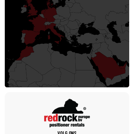
Een wereldwijde one-stop shop
Dankzij ons groeiende wereldwijde bereik kunnen
wij een reeks lasapparatuuroplossingen bieden
vanuit onze diverse internationale faciliteiten met
wereldwijde verzending.
Redrock Wereldwijd
VOLG ONS